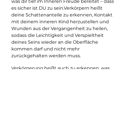
was dir tief im Inneren Freude bereitet – dass
es sicher ist DU zu sein.Verkörpern heißt
deine Schattenanteile zu erkennen, Kontakt
mit deinem inneren Kind herzustellen und
Wunden aus der Vergangenheit zu heilen,
sodass die Leichtigkeit und Verspieltheit
deines Seins wieder an die Oberfläche
kommen darf und nicht mehr
zurückgehalten werden muss.
Verkörperung heißt auch zu erkennen, was
dir nicht mehr dienlich ist und aus einem
Zustand der inneren Ruhe heraus deine
Grenzen zu setzen. Denn jedes NEIN das du
glasklar in dir spürst und auch als solches
durchsetzt und kommunizierst ist ein JA zu
deinem wahren Selbst. Verkörperung heißt
auch die Qualitäten deines wahren Selbst
immer mehr zu deiner Wahrheit werden zu